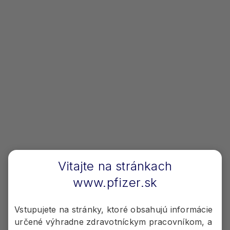
Informujte pacientov, aby
VYDURU vybrali
z blistrového balenia tesne pred
užitím
1
1
Bez potreby titrácie
Vitajte na stránkach
www.pfizer.sk
Vstupujete na stránky, ktoré obsahujú informácie
určené výhradne zdravotníckym pracovníkom, a