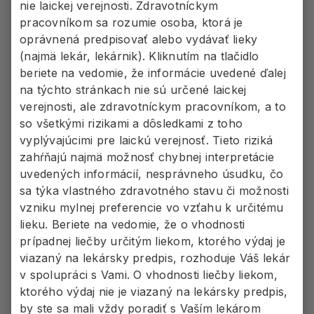
nie laickej verejnosti. Zdravotníckym
pracovníkom sa rozumie osoba, ktorá je
2
.
oprávnená predpisovať alebo vydávať lieky
(najmä lekár, lekárnik). Kliknutím na tlačidlo
VYDURU stačí položiť pod jazyk,
beriete na vedomie, že informácie uvedené ďalej
je rýchlorozpustná, bez potreby
na týchto stránkach nie sú určené laickej
verejnosti, ale zdravotníckym pracovníkom, a to
zapíjania vodou
1,2
so všetkými rizikami a dôsledkami z toho
vyplývajúcimi pre laickú verejnosť. Tieto riziká
zahŕňajú najmä možnosť chybnej interpretácie
1
VYDURA 75 mg má T
1,5 hodiny
uvedených informácií, nesprávneho úsudku, čo
max
sa týka vlastného zdravotného stavu či možnosti
vzniku mylnej preferencie vo vzťahu k určitému
lieku. Beriete na vedomie, že o vhodnosti
prípadnej liečby určitým liekom, ktorého výdaj je
viazaný na lekársky predpis, rozhoduje Váš lekár
v spolupráci s Vami. O vhodnosti liečby liekom,
ktorého výdaj nie je viazaný na lekársky predpis,
by ste sa mali vždy poradiť s Vaším lekárom