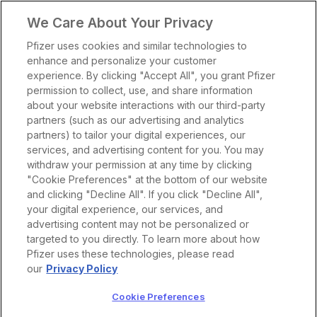
We Care About Your Privacy
Pfizer uses cookies and similar technologies to
enhance and personalize your customer
experience. By clicking "Accept All", you grant Pfizer
permission to collect, use, and share information
about your website interactions with our third-party
partners (such as our advertising and analytics
partners) to tailor your digital experiences, our
services, and advertising content for you. You may
withdraw your permission at any time by clicking
"Cookie Preferences" at the bottom of our website
Naše produkty
and clicking "Decline All". If you click "Decline All",
your digital experience, our services, and
Apexxnar
Terapeutické oblasti
advertising content may not be personalized or
O lieku
Genotropin
targeted to you directly. To learn more about how
Pfizer uses these technologies, please read
Materiály & Mediálne centrum
O lieku Vydura
Účinnosť
Ibrance
our
Privacy Policy
Limitácie aktuálnej liečby
Kontakt
Ngenla
Akútna liečba
Bezpečnosť
Cookie Preferences
Mechanizmus účinku
Vydura