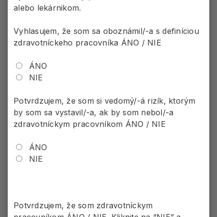
alebo lekárnikom.
Vyhlasujem, že som sa oboznámil/-a s definíciou
zdravotníckeho pracovníka ÁNO / NIE
3
.
Po užití jednej 75 mg tablety
ÁNO
NIE
buď na akútnu, alebo
preventívnu liečbu, môžu
Potvrdzujem, že som si vedomý/-á rizík, ktorým
pacienti pokračovať vo svojom
by som sa vystavil/-a, ak by som nebol/-a
zdravotníckym pracovníkom ÁNO / NIE
bežnom živote
1
ÁNO
NIE
VYDURA 75 mg má biologický
1
polčas priblizne 11 hodín
Potvrdzujem, že som zdravotníckym
pracovníkom ÁNO / NIE. Kliknite na “NIE” a