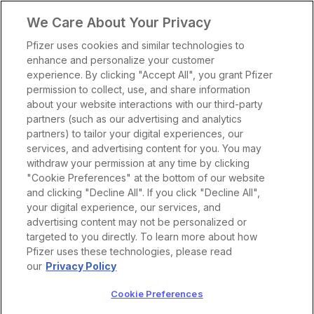
We Care About Your Privacy
Pfizer uses cookies and similar technologies to
enhance and personalize your customer
experience. By clicking "Accept All", you grant Pfizer
permission to collect, use, and share information
about your website interactions with our third-party
partners (such as our advertising and analytics
partners) to tailor your digital experiences, our
services, and advertising content for you. You may
withdraw your permission at any time by clicking
"Cookie Preferences" at the bottom of our website
Naše produkty
and clicking "Decline All". If you click "Decline All",
your digital experience, our services, and
Apexxnar
Terapeutické oblasti
advertising content may not be personalized or
O lieku
Genotropin
targeted to you directly. To learn more about how
Pfizer uses these technologies, please read
Materiály & Mediálne centrum
O lieku Vydura
Účinnosť
Ibrance
our
Privacy Policy
Limitácie aktuálnej liečby
Kontakt
Ngenla
Akútna liečba
Bezpečnosť
Cookie Preferences
Mechanizmus účinku
Vydura