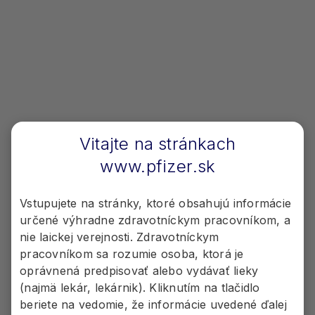
Liek VYDURA® je od 1. 4.
2026 HRADENÝ v
PREVENTÍVNEJ liečbe
migrény.
4
Vitajte na stránkach
www.pfizer.sk
Indikačné obmedzenie lieku
Vstupujete na stránky, ktoré obsahujú informácie
4-5
VYDURA:
určené výhradne zdravotníckym pracovníkom, a
nie laickej verejnosti. Zdravotníckym
Hradená liečba sa môže indikovať na
pracovníkom sa rozumie osoba, ktorá je
preventívnu liečbu migrény u dospelých
oprávnená predpisovať alebo vydávať lieky
pacientov, ktorí majú minimálne 8 a
(najmä lekár, lekárnik). Kliknutím na tlačidlo
maximálne 14 dní migrény za mesiac pri
beriete na vedomie, že informácie uvedené ďalej
splnení nasledujúcich kritérií: