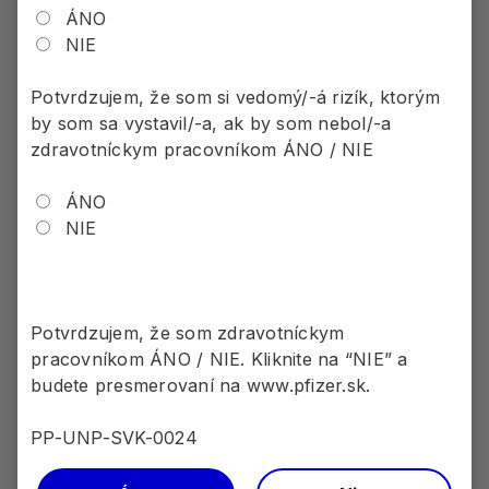
ÁNO
Prehodnotenie liečby sa odporúča
NIE
každých 6 mesiacov. Ak pacient v dvoch
po sebe idúcich mesiacoch nedosiahne
Potvrdzujem, že som si vedomý/-á rizík, ktorým
redukciu počtu migrenóznych dní o aspoň
by som sa vystavil/-a, ak by som nebol/-a
50% v porovnaní so stavom pred začatím
zdravotníckym pracovníkom ÁNO / NIE
liečby rimegepantom, ďalšia liečba nie je
hradenou liečbou
ÁNO
NIE
Preskripčné obmedzenie: „NEU“
Liek VYDURA® je od 1. 10.
Potvrdzujem, že som zdravotníckym
2024 HRADENÝ v AKUTNEJ
pracovníkom ÁNO / NIE. Kliknite na “NIE” a
budete presmerovaní na www.pfizer.sk.
liečbe migrény.
4
PP-UNP-SVK-0024