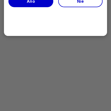
Indikačné obmedzenie lieku
Áno
Nie
4-5
VYDURA:
Hradená liečba sa môže indikovať u
dospelých pacientov na akútnu liečbu
migrény s aurou alebo bez nej, u ktorých
predchádzajúca liečba
všetkými
dostupnými triptánmi bola nedostatočne
účinná alebo kontraindikovaná alebo ju
pacienti netolerovali.
Za nedostatočne účinnú liečbu jedným
triptánom sa považuje,
ak je predmetný
triptán neúčinný v liečbe troch po sebe
nasledujúcich záchvatov migrény.
Preskripčné obmedzenie: „NEU“