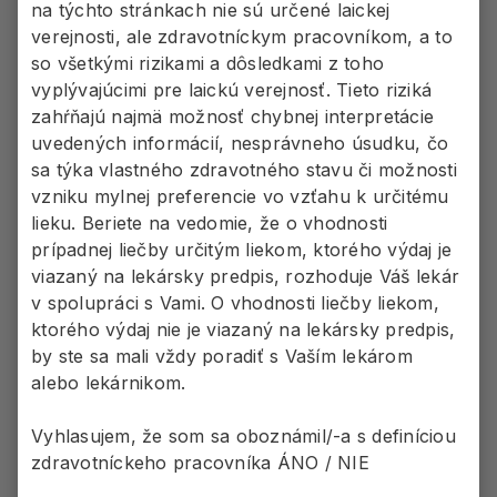
na týchto stránkach nie sú určené laickej
verejnosti, ale zdravotníckym pracovníkom, a to
a)
spĺňajú kritériá pre začatie
so všetkými rizikami a dôsledkami z toho
profylaktickej liečby migrény
podľa
vyplývajúcimi pre laickú verejnosť. Tieto riziká
odporúčaní EHF (European Headache
zahŕňajú najmä možnosť chybnej interpretácie
Federation) a
uvedených informácií, nesprávneho úsudku, čo
b)
predchádzajúca liečba minimálne
sa týka vlastného zdravotného stavu či možnosti
tromi účinnými látkami na profylaxiu
vzniku mylnej preferencie vo vzťahu k určitému
migrény bola nedostatočne
účinná
alebo
lieku. Beriete na vedomie, že o vhodnosti
kontraindikovaná alebo pri nej došlo k
prípadnej liečby určitým liekom, ktorého výdaj je
výskytu nežiaducich reakcií alebo
viazaný na lekársky predpis, rozhoduje Váš lekár
intolerancie/neznášanlivosti.
v spolupráci s Vami. O vhodnosti liečby liekom,
ktorého výdaj nie je viazaný na lekársky predpis,
Ak sa po 3 mesiacoch od začatia
by ste sa mali vždy poradiť s Vaším lekárom
podávania rimegepantu nedosiahne
alebo lekárnikom.
redukcia počtu migrenóznych dní o aspoň
50% v porovnaní so stavom pred začatím
Vyhlasujem, že som sa oboznámil/-a s definíciou
liečby rimegepantom, ďalšia liečba nie je
zdravotníckeho pracovníka ÁNO / NIE
hradenou liečbou.